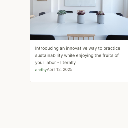
Introducing an innovative way to practice
sustainability while enjoying the fruits of
your labor - literally.
April 12, 2025
andhy