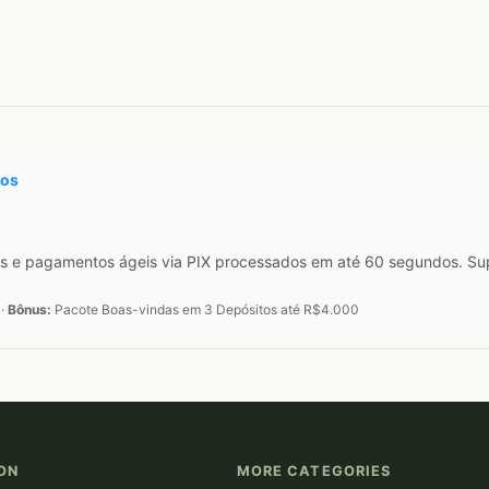
tos
s e pagamentos ágeis via PIX processados em até 60 segundos. Supo
 ·
Bônus:
Pacote Boas-vindas em 3 Depósitos até R$4.000
ON
MORE CATEGORIES