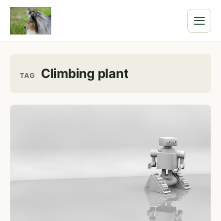
Climbing plant
TAG