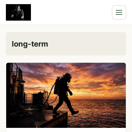
long-term