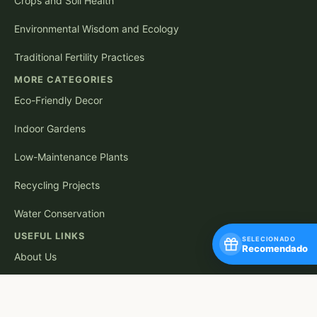
Crops and Soil Health
Environmental Wisdom and Ecology
Traditional Fertility Practices
MORE CATEGORIES
Eco-Friendly Decor
Indoor Gardens
Low-Maintenance Plants
Recycling Projects
Water Conservation
USEFUL LINKS
SELECIONADO
Recomendado
About Us
Contact
Privacy Policy