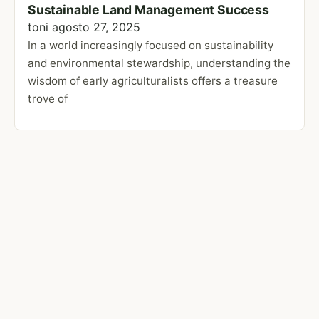
Sustainable Land Management Success
toni
agosto 27, 2025
In a world increasingly focused on sustainability
and environmental stewardship, understanding the
wisdom of early agriculturalists offers a treasure
trove of