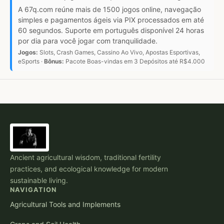
A 67q.com reúne mais de 1500 jogos online, navegação
simples e pagamentos ágeis via PIX processados em até
60 segundos. Suporte em português disponível 24 horas
por dia para você jogar com tranquilidade.
Jogos:
Slots, Crash Games, Cassino Ao Vivo, Apostas Esportivas,
eSports ·
Bônus:
Pacote Boas-vindas em 3 Depósitos até R$4.000
Ancient agricultural wisdom, traditional fertility
practices, and ecological knowledge for modern
sustainable living.
NAVIGATION
Agricultural Tools and Implements