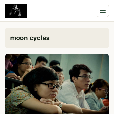
moon cycles