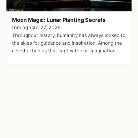
Moon Magic: Lunar Planting Secrets
toni
agosto 27, 2025
Throughout history, humanity has always looked to
the skies for guidance and inspiration. Among the
celestial bodies that captivate our imagination,