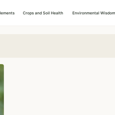
plements
Crops and Soil Health
Environmental Wisdom