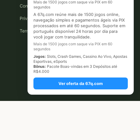
Mais de 1500 jogos com saque via PIX em 60
Contact
segundos
A 67q.com reúne mais de 1500 jogos online,
Privacy Policy
navegação simples e pagamentos ágeis via PIX
processados em até 60 segundos. Suporte em
Terms of Use
português disponível 24 horas por dia para
você jogar com tranquilidade.
Mais de 1500 jogos com saque via PIX em 60
segundos
Jogos:
Slots, Crash Games, Cassino Ao Vivo, Apostas
Esportivas, eSports
Bônus:
Pacote Boas-vindas em 3 Depósitos até
R$4.000
Ver oferta da 67q.com