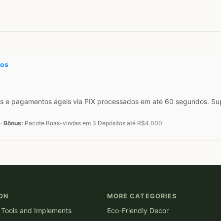
tos
s e pagamentos ágeis via PIX processados em até 60 segundos. Supo
 ·
Bônus:
Pacote Boas-vindas em 3 Depósitos até R$4.000
ON
MORE CATEGORIES
l Tools and Implements
Eco-Friendly Decor