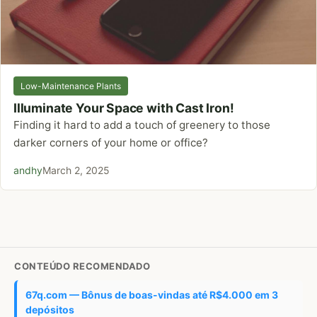
Low-Maintenance Plants
Illuminate Your Space with Cast Iron!
Finding it hard to add a touch of greenery to those
darker corners of your home or office?
andhy
March 2, 2025
CONTEÚDO RECOMENDADO
67q.com — Bônus de boas-vindas até R$4.000 em 3
depósitos